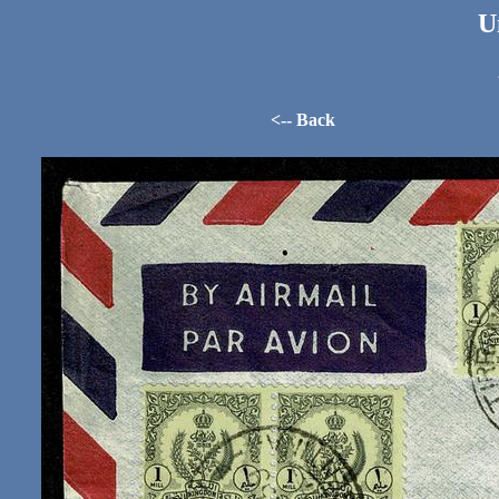
U
<-- Back