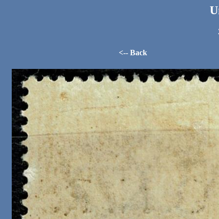
U
<-- Back