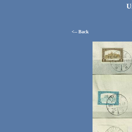
U
<-- Back