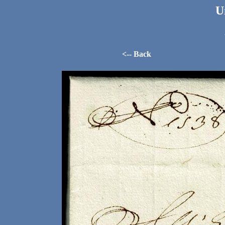
U
<-- Back