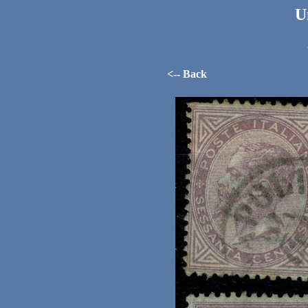
U
<-- Back