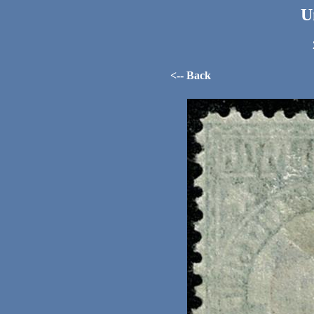
U
<-- Back