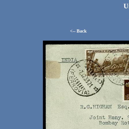
U
<-- Back